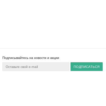
Подписывайтесь на новости и акции
Ваш город:
Минск
+375 44 777 14 57
Время работы:
info@zuker.by
Пн-Пт 8:30–17:30
Звоните до 20:00*