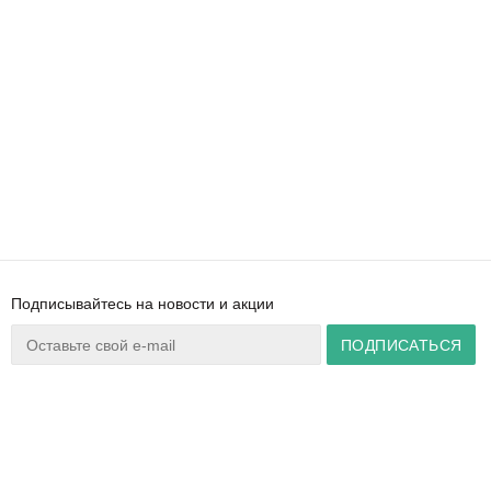
Подписывайтесь на новости и акции
Ваш город:
Минск
+375 44 777 14 57
Время работы:
info@zuker.by
Пн-Пт 8:30–17:30