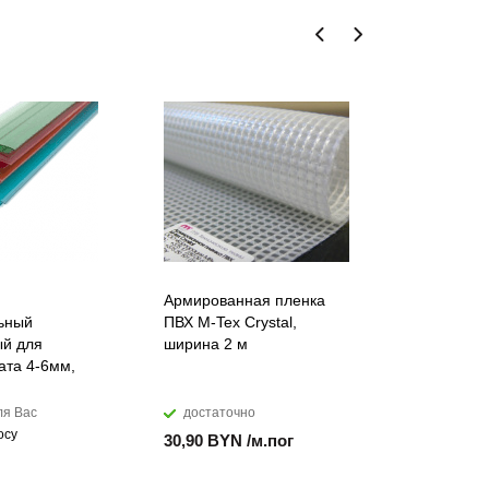
Армированная пленка
Лента ПВХ
ьный
ПВХ M-Tex Crystal,
морозоуст
й для
ширина 2 м
мм
ата 4-6мм,
ля Вас
достаточно
достато
осу
30,90 BYN /м.пог
17,99 BYN