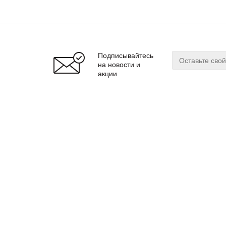
Подписывайтесь
на новости и
акции
О магазине
Сервис
О нас
Оплата
Бренды
Доставка
Реквизиты
Гарантия