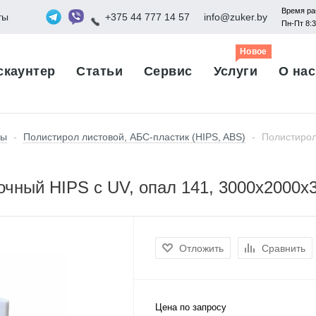
Время ра
ты
+375 44 777 14 57
info@zuker.by
Пн-Пт 8:
Новое
скаунтер
Статьи
Сервис
Услуги
О нас
лы
-
Полистирол листовой, АБС-пластик (HIPS, ABS)
-
Полистирол
очный HIPS с UV, опал 141, 3000х2000х
Отложить
Сравнить
Цена по запросу