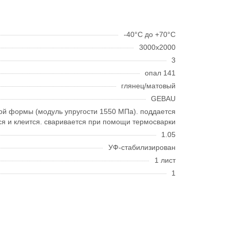
-40°С до +70°С
3000х2000
3
опал 141
глянец/матовый
GEBAU
бой формы (модуль упругости 1550 МПа). поддается
ся и клеится. сваривается при помощи термосварки
1.05
УФ-стабилизирован
1 лист
1