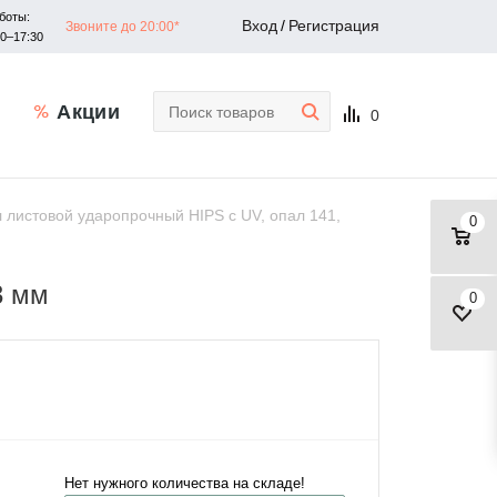
боты:
Вход
/
Регистрация
Звоните до 20:00*
30–17:30
Акции
0
 листовой ударопрочный HIPS с UV, опал 141,
0
3 мм
0
Нет нужного количества на складе!