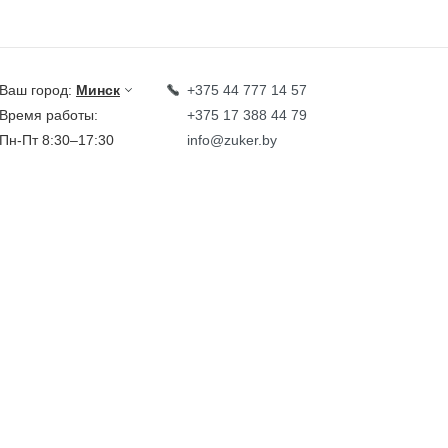
Ваш город:
Минск
+375 44 777 14 57
Время работы:
+375 17 388 44 79
Пн-Пт 8:30–17:30
info@zuker.by
Звоните до 20:00*
кции
Каталог
овости
тзывы
идеообзоры