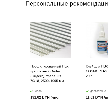
Персональные рекомендаци
Профилированный ПВХ
Клей для ПВХ
прозрачный Ondex
COSMOPLAST
(Ондекс), трапеция
20 г
70/18, 2500х1095 мм
мало
достаточно
191,62 BYN /лист
11,51 BYN /ш