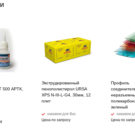
и
Экструдированный
Профиль
 500 APTK,
пенополистирол URSA
соединител
XPS N-III-L-G4, 30мм, 12
неразъемны
плит
поликарбон
зеленый
закажем для Вас
закажем д
Цена по запросу
Цена по запр
т