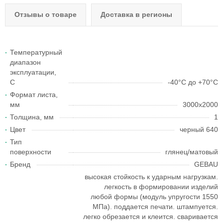
Отзывы о товаре
Доставка в регионы
Температурный
диапазон
эксплуатации,
С
-40°С до +70°С
Формат листа,
мм
3000х2000
Толщина, мм
1
Цвет
черный 640
Тип
поверхности
глянец/матовый
Бренд
GEBAU
высокая стойкость к ударным нагрузкам.
легкость в формировании изделий
любой формы (модуль упругости 1550
МПа). поддается печати. штампуется.
легко обрезается и клеится. сваривается