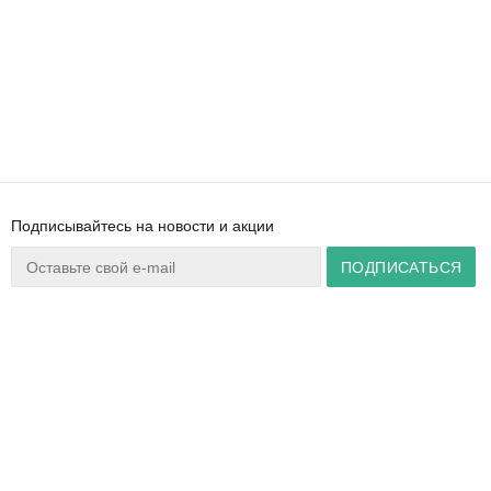
Подписывайтесь на новости и акции
Ваш город:
Минск
+375 44 777 14 57
Время работы:
info@zuker.by
Пн-Пт 8:30–17:30
Звоните до 20:00*