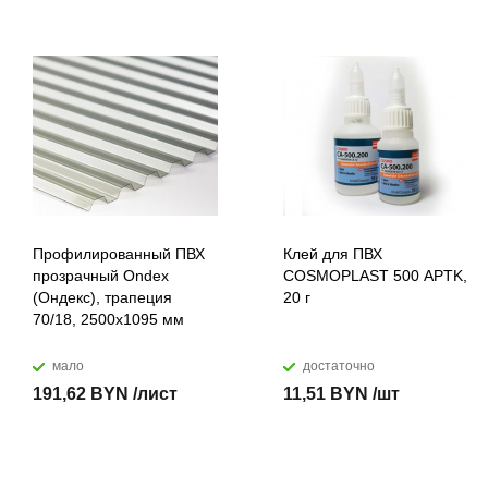
Профилированный ПВХ
Клей для ПВХ
прозрачный Ondex
COSMOPLAST 500 APTK,
(Ондекс), трапеция
20 г
70/18, 2500х1095 мм
мало
достаточно
191,62 BYN /лист
11,51 BYN /шт