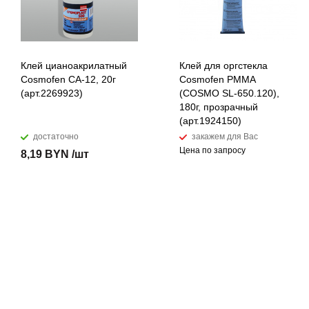
Клей цианоакрилатный
Клей для оргстекла
Cosmofen CA-12, 20г
Cosmofen PMMA
(арт.2269923)
(COSMO SL-650.120),
180г, прозрачный
(арт.1924150)
достаточно
закажем для Вас
Цена по запросу
8,19 BYN /шт