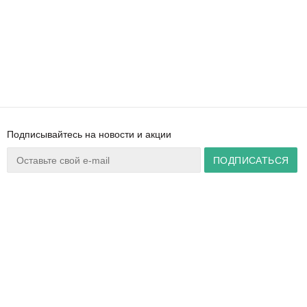
Подписывайтесь на новости и акции
Ваш город:
Минск
+375 44 777 14 57
Время работы:
info@zuker.by
Пн-Пт 8:30–17:30
Звоните до 20:00*