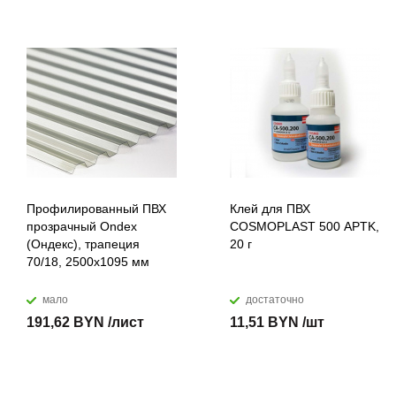
Профилированный ПВХ
Клей для ПВХ
прозрачный Ondex
COSMOPLAST 500 APTK,
(Ондекс), трапеция
20 г
70/18, 2500х1095 мм
мало
достаточно
191,62 BYN /лист
11,51 BYN /шт