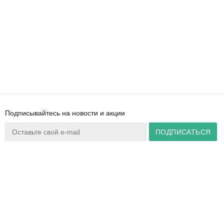
Подписывайтесь на новости и акции
Ваш город:
Минск
+375 44 777 14 57
Время работы:
info@zuker.by
Пн-Пт 8:30–17:30
Звоните до 20:00*