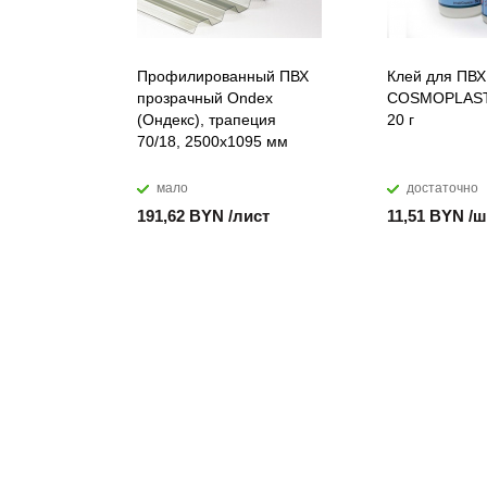
Профилированный ПВХ
Клей для ПВХ
прозрачный Ondex
COSMOPLAST
(Ондекс), трапеция
20 г
70/18, 2500х1095 мм
мало
достаточно
191,62 BYN /лист
11,51 BYN /ш