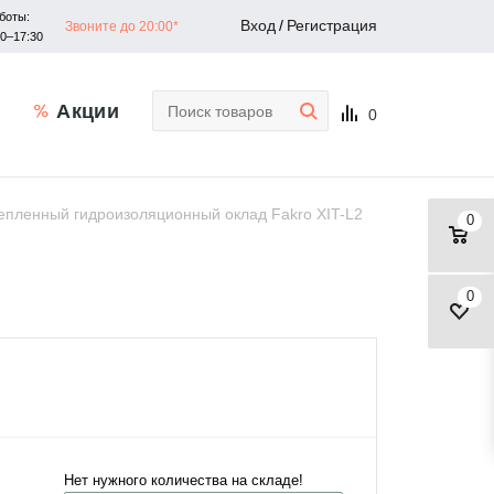
боты:
Вход
/
Регистрация
Звоните до 20:00*
30–17:30
Акции
0
епленный гидроизоляционный оклад Fakro XIT-L2
0
0
Нет нужного количества на складе!