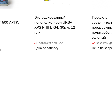
Экструдированный
Профиль
 500 APTK,
пенополистирол URSA
соединител
XPS N-III-L-G4, 30мм, 12
неразъемны
плит
поликарбон
зеленый
закажем для Вас
закажем д
Цена по запросу
Цена по запр
т