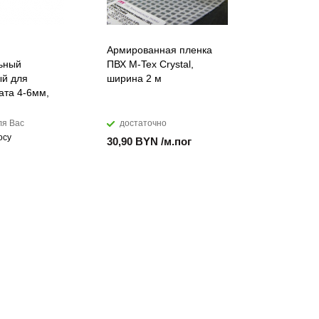
Армированная пленка
Лента ПВХ
ьный
ПВХ M-Tex Crystal,
морозоуст
й для
ширина 2 м
мм
ата 4-6мм,
ля Вас
достаточно
достато
осу
30,90 BYN /м.пог
17,99 BYN