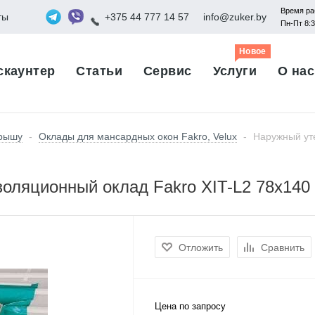
Время ра
ты
+375 44 777 14 57
info@zuker.by
Пн-Пт 8:
Новое
скаунтер
Статьи
Сервис
Услуги
О нас
крышу
-
Оклады для мансардных окон Fakro, Velux
-
Наружный ут
оляционный оклад Fakro XIT-L2 78х140
Отложить
Сравнить
Цена по запросу