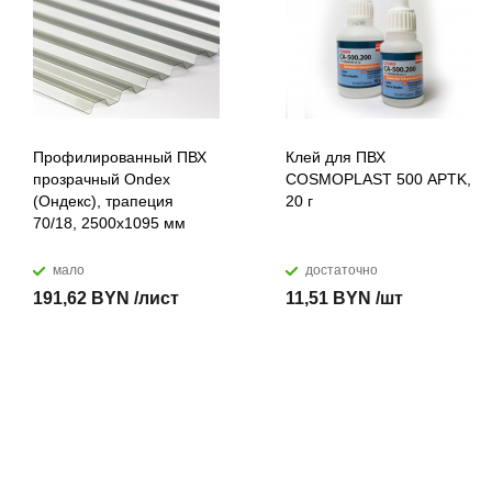
Профилированный ПВХ
Клей для ПВХ
прозрачный Ondex
COSMOPLAST 500 APTK,
(Ондекс), трапеция
20 г
70/18, 2500х1095 мм
мало
достаточно
191,62 BYN /лист
11,51 BYN /шт