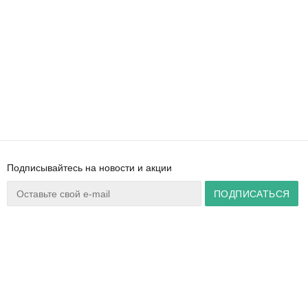
Подписывайтесь на новости и акции
Ваш город:
Минск
+375 44 777 14 57
Время работы:
info@zuker.by
Пн-Пт 8:30–17:30
Звоните до 20:00*