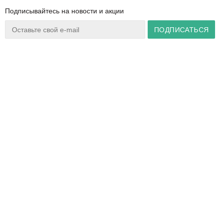
Подписывайтесь на новости и акции
Ваш город:
Минск
+375 44 777 14 57
Время работы:
info@zuker.by
Пн-Пт 8:30–17:30
Звоните до 20:00*
О магазине
Сервис
Полезная информация
Акции
Каталог
Видеообзоры