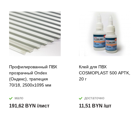
Профилированный ПВХ
Клей для ПВХ
прозрачный Ondex
COSMOPLAST 500 APTK,
(Ондекс), трапеция
20 г
70/18, 2500х1095 мм
мало
достаточно
191,62 BYN /лист
11,51 BYN /шт