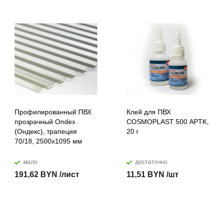
Профилированный ПВХ
Клей для ПВХ
прозрачный Ondex
COSMOPLAST 500 APTK,
(Ондекс), трапеция
20 г
70/18, 2500х1095 мм
мало
достаточно
191,62 BYN /лист
11,51 BYN /шт