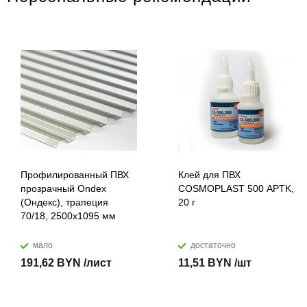
Профилированный ПВХ
Клей для ПВХ
прозрачный Ondex
COSMOPLAST 500 APTK,
(Ондекс), трапеция
20 г
70/18, 2500х1095 мм
мало
достаточно
191,62 BYN /лист
11,51 BYN /шт