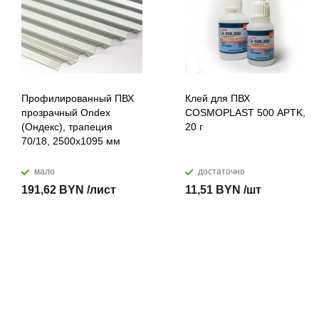
Профилированный ПВХ
Клей для ПВХ
прозрачный Ondex
COSMOPLAST 500 APTK,
(Ондекс), трапеция
20 г
70/18, 2500х1095 мм
мало
достаточно
191,62 BYN /лист
11,51 BYN /шт