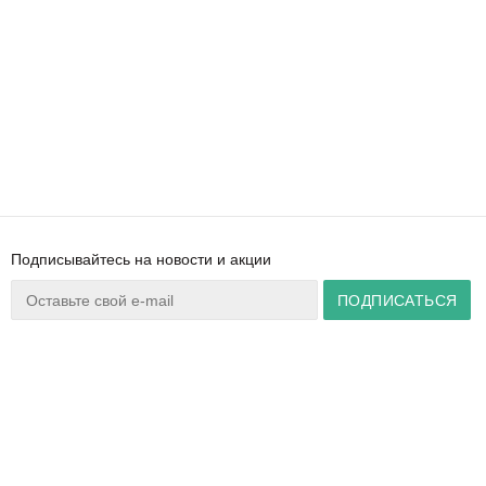
Подписывайтесь на новости и акции
Ваш город:
Минск
+375 44 777 14 57
Время работы:
info@zuker.by
Пн-Пт 8:30–17:30
Звоните до 20:00*