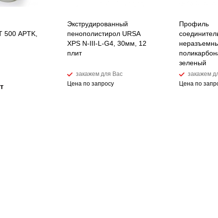
Экструдированный
Профиль
 500 APTK,
пенополистирол URSA
соединител
XPS N-III-L-G4, 30мм, 12
неразъемны
плит
поликарбон
зеленый
закажем для Вас
закажем д
Цена по запросу
Цена по запр
т