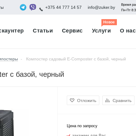
Время ра
ты
+375 44 777 14 57
info@zuker.by
Пн-Пт 8:
Новое
скаунтер
Статьи
Сервис
Услуги
О нас
мпостеры
-
Компостер садовый E-Composter с базой, черный
er с базой, черный
Отложить
Сравнить
Цена по запросу
закажем для Вас