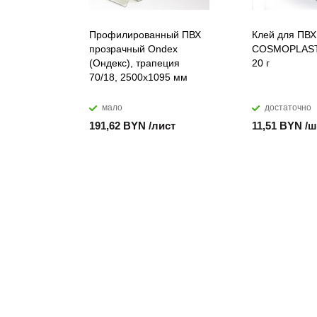
Профилированный ПВХ
Клей для ПВХ
прозрачный Ondex
COSMOPLAST
(Ондекс), трапеция
20 г
70/18, 2500х1095 мм
мало
достаточно
191,62 BYN /лист
11,51 BYN /ш