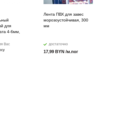
Лента ПВХ для завес
Воронка ж
ьный
морозоустойчивая, 300
125/105 м
й для
мм
коричнев
ата 4-6мм,
ля Вас
достаточно
закажем
осу
Цена по за
17,99 BYN /м.пог