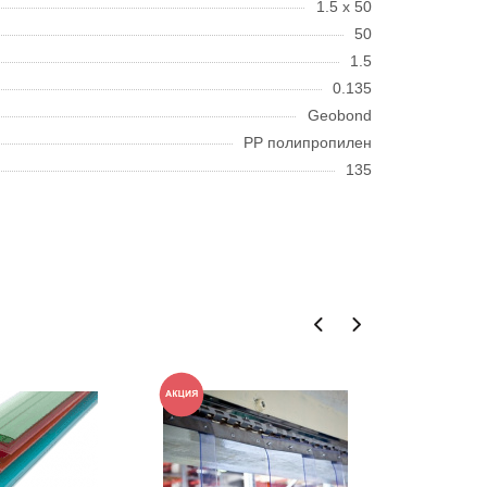
1.5 x 50
50
1.5
0.135
Geobond
PP полипропилен
135