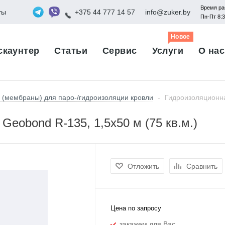
Время ра
ты
+375 44 777 14 57
info@zuker.by
Пн-Пт 8:
Новое
скаунтер
Статьи
Сервис
Услуги
О нас
 (мембраны) для паро-/гидроизоляции кровли
-
Гидроизоляционна
eobond R-135, 1,5x50 м (75 кв.м.)
Отложить
Сравнить
Цена по запросу
закажем для Вас