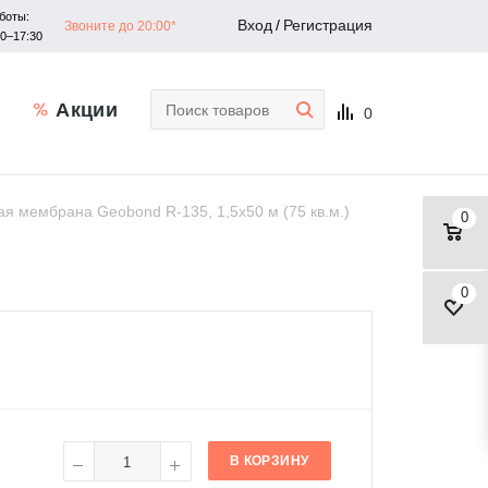
боты:
Вход
/
Регистрация
Звоните до 20:00*
30–17:30
Акции
0
я мембрана Geobond R-135, 1,5x50 м (75 кв.м.)
0
0
В КОРЗИНУ