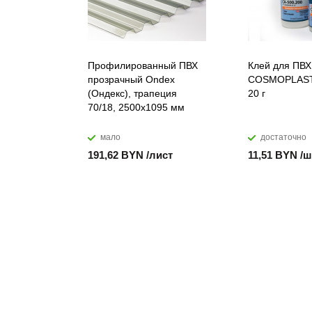
Профилированный ПВХ
Клей для ПВХ
прозрачный Ondex
COSMOPLAST
(Ондекс), трапеция
20 г
70/18, 2500х1095 мм
мало
достаточно
191,62 BYN /лист
11,51 BYN /ш