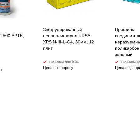
Экструдированный
Профиль
 500 APTK,
пенополистирол URSA
соединител
XPS N-III-L-G4, 30мм, 12
неразъемны
плит
поликарбон
зеленый
закажем для Вас
закажем д
Цена по запросу
Цена по запр
т