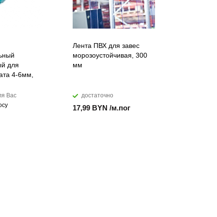
Лента ПВХ для завес
Искусств
ьный
морозоустойчивая, 300
акриловы
й для
мм
DuPont™ C
ата 4-6мм,
ля Вас
достаточно
мало
осу
17,99 BYN /м.пог
874,28 B