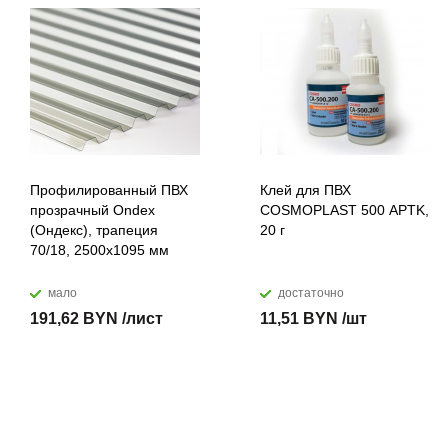
Профилированный ПВХ
Клей для ПВХ
прозрачный Ondex
COSMOPLAST 500 APTK,
(Ондекс), трапеция
20 г
70/18, 2500х1095 мм
мало
достаточно
191,62 BYN /лист
11,51 BYN /шт