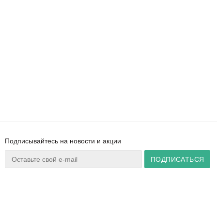
Подписывайтесь на новости и акции
Ваш город:
Минск
+375 44 777 14 57
Время работы:
info@zuker.by
Пн-Пт 8:30–17:30