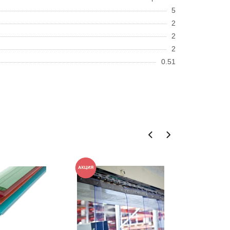
5
2
2
2
0.51