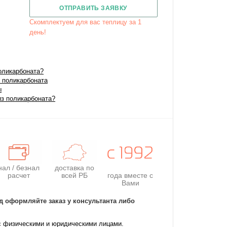
ОТПРАВИТЬ ЗАЯВКУ
Скомплектуем для вас теплицу за 1
день!
оликарбоната?
 поликарбоната
ы
из поликарбоната?
нал / безнал
доставка по
расчет
всей РБ
года
вместе с
Вами
д оформляйте заказ у консультанта либо
с физическими и юридическими лицами.