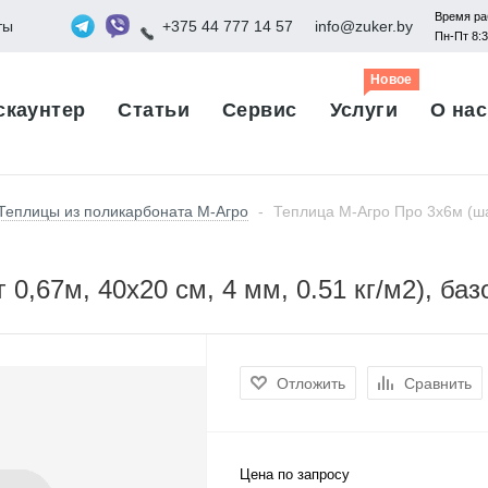
Время ра
ты
+375 44 777 14 57
info@zuker.by
Пн-Пт 8:
Новое
скаунтер
Статьи
Сервис
Услуги
О нас
Теплицы из поликарбоната М-Агро
-
Теплица М-Агро Про 3x6м (шаг
0,67м, 40x20 см, 4 мм, 0.51 кг/м2), ба
Отложить
Сравнить
Цена по запросу