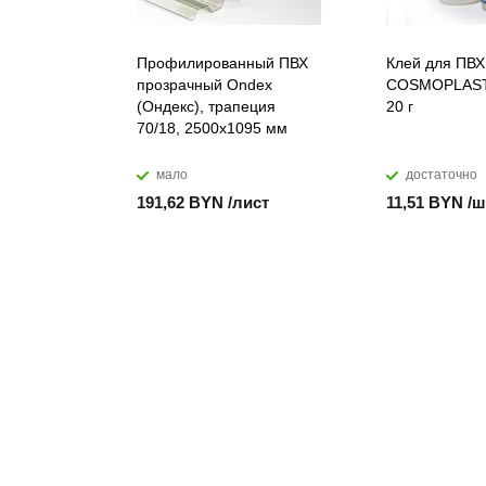
Профилированный ПВХ
Клей для ПВХ
прозрачный Ondex
COSMOPLAST
(Ондекс), трапеция
20 г
70/18, 2500х1095 мм
мало
достаточно
191,62 BYN /лист
11,51 BYN /ш