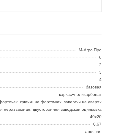
M-Агро Про
6
2
3
4
базовая
каркас+поликарбонат
форточек. крючки на форточках. завертки на дверях
ая неразъемная. двусторонняя заводская оцинковка
40x20
0.67
арочная