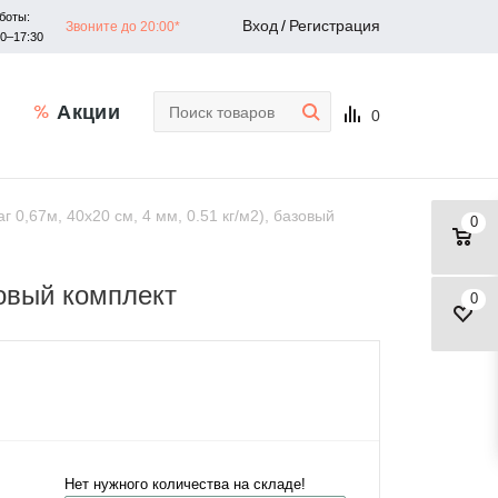
боты:
Вход
/
Регистрация
Звоните до 20:00*
30–17:30
Акции
0
 0,67м, 40x20 см, 4 мм, 0.51 кг/м2), базовый
0
зовый комплект
0
Нет нужного количества на складе!