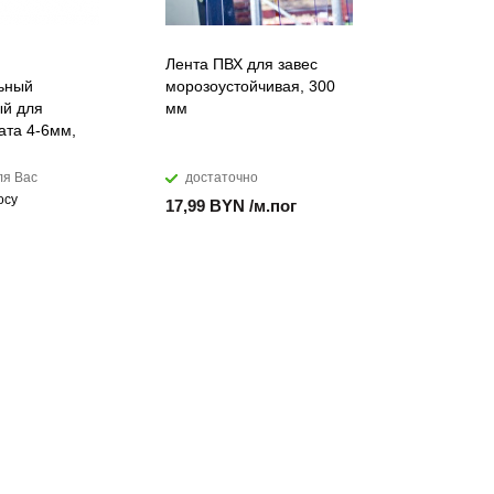
Лента ПВХ для завес
Искусств
ьный
морозоустойчивая, 300
акриловы
й для
мм
DuPont™ C
ата 4-6мм,
ля Вас
достаточно
мало
осу
17,99 BYN /м.пог
874,28 B