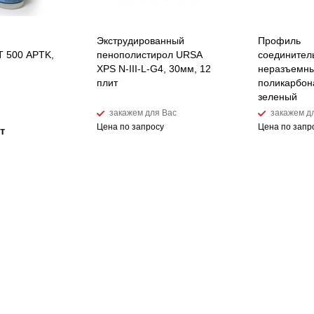
Экструдированный
Профиль
 500 APTK,
пенополистирол URSA
соединител
XPS N-III-L-G4, 30мм, 12
неразъемны
плит
поликарбон
зеленый
закажем для Вас
закажем д
Цена по запросу
Цена по запр
т