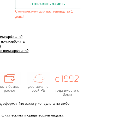
ОТПРАВИТЬ ЗАЯВКУ
Скомплектуем для вас теплицу за 1
день!
оликарбоната?
 поликарбоната
ы
из поликарбоната?
нал / безнал
доставка по
расчет
всей РБ
года
вместе с
Вами
д оформляйте заказ у консультанта либо
с физическими и юридическими лицами.