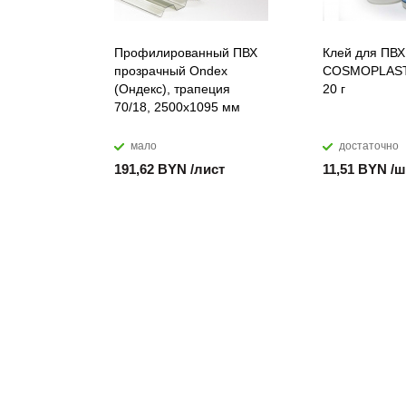
Профилированный ПВХ
Клей для ПВХ
прозрачный Ondex
COSMOPLAST
(Ондекс), трапеция
20 г
70/18, 2500х1095 мм
мало
достаточно
191,62 BYN /лист
11,51 BYN /ш