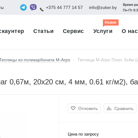
Время ра
ты
+375 44 777 14 57
info@zuker.by
Пн-Пт 8:
Новое
скаунтер
Статьи
Сервис
Услуги
О нас
Теплицы из поликарбоната М-Агро
-
Теплица М-Агро Плюс 3x4м (ша
 0,67м, 20x20 см, 4 мм, 0.61 кг/м2), 
Отложить
Сравнить
Цена по запросу