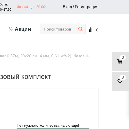
боты:
Вход
/
Регистрация
Звоните до 20:00*
30–17:30
Акции
0
г 0,67м, 20x20 см, 4 мм, 0.61 кг/м2), базовый
0
базовый комплект
0
Нет нужного количества на складе!