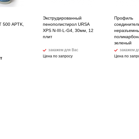
Экструдированный
Профиль
 500 APTK,
пенополистирол URSA
соединител
XPS N-III-L-G4, 30мм, 12
неразъемны
плит
поликарбон
зеленый
закажем для Вас
закажем д
Цена по запросу
Цена по запр
т