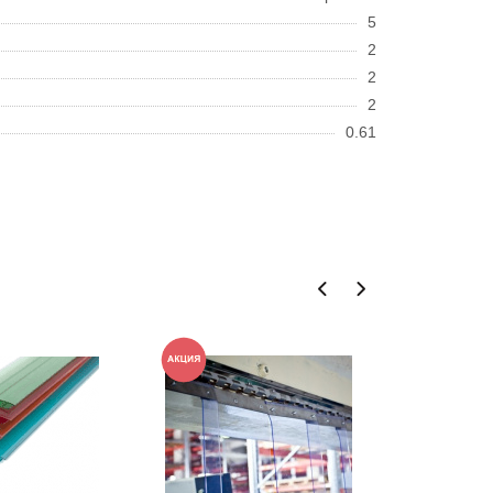
5
2
2
2
0.61