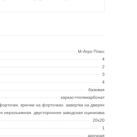
M-Агро Плюс
4
2
3
4
базовая
каркас+поликарбонат
форточек. крючки на форточках. завертки на дверях
ая неразъемная. двусторонняя заводская оцинковка
20x20
1
арочная