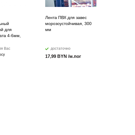
Лента ПВХ для завес
Искусств
ьный
морозоустойчивая, 300
акриловы
й для
мм
DuPont™ C
ата 4-6мм,
ля Вас
достаточно
мало
осу
17,99 BYN /м.пог
874,28 B