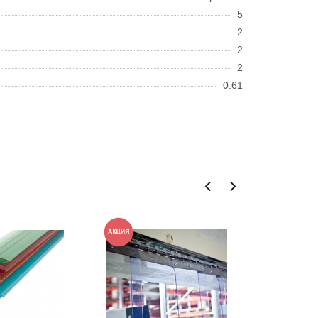
5
2
2
2
0.61