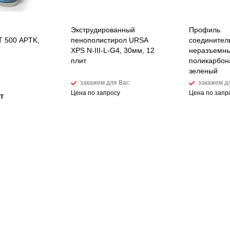
Экструдированный
Профиль
 500 APTK,
пенополистирол URSA
соединител
XPS N-III-L-G4, 30мм, 12
неразъемны
плит
поликарбон
зеленый
закажем для Вас
закажем д
Цена по запросу
Цена по запр
т