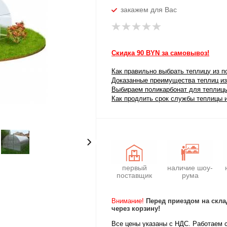
закажем для Вас
Скидка 90 BYN за самовывоз!
Как правильно выбрать теплицу из п
Доказанные преимущества теплиц из
Выбираем поликарбонат для теплиц
Как продлить срок службы теплицы 
первый
наличие шоу-
поставщик
рума
Внимание!
Перед приездом на скла
через корзину!
Все цены указаны с НДС. Работаем 