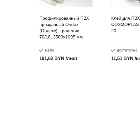
Профилированный ПВХ
Клей для ПВХ
прозрачный Ondex
COSMOPLAST
(Ондекс), трапеция
20 г
70/18, 2500х1095 мм
мало
достаточно
191,62 BYN /лист
11,51 BYN /ш