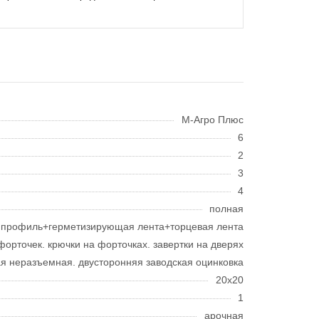
M-Агро Плюс
6
2
3
4
полная
й профиль+герметизирующая лента+торцевая лента
форточек. крючки на форточках. завертки на дверях
ая неразъемная. двусторонняя заводская оцинковка
20x20
1
арочная