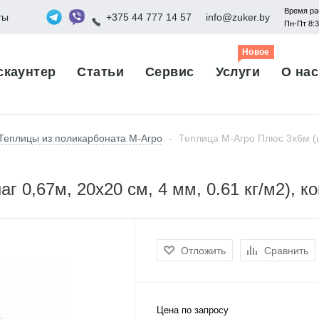
Время ра
ты
+375 44 777 14 57
info@zuker.by
Пн-Пт 8:
Новое
скаунтер
Статьи
Сервис
Услуги
О нас
Теплицы из поликарбоната М-Агро
-
Теплица М-Агро Плюс 3x6м (ша
г 0,67м, 20x20 см, 4 мм, 0.61 кг/м2), 
Отложить
Сравнить
Цена по запросу