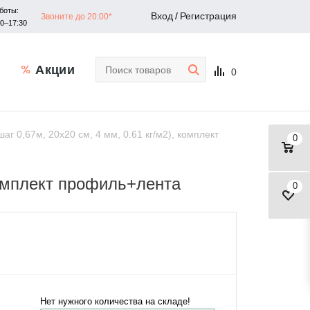
боты:
Вход
/
Регистрация
Звоните до 20:00*
30–17:30
Акции
0
г 0,67м, 20x20 см, 4 мм, 0.61 кг/м2), комплект
0
комплект профиль+лента
0
Нет нужного количества на складе!