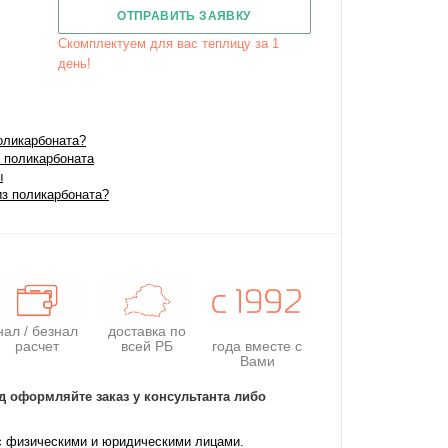
ОТПРАВИТЬ ЗАЯВКУ
Скомплектуем для вас теплицу за 1
день!
оликарбоната?
 поликарбоната
ы
из поликарбоната?
нал / безнал
доставка по
расчет
всей РБ
года
вместе с
Вами
д оформляйте заказ у консультанта либо
с физическими и юридическими лицами.