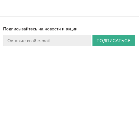
Подписывайтесь на новости и акции
Ваш город:
Минск
+375 44 777 14 57
Время работы:
info@zuker.by
Пн-Пт 8:30–17:30
Звоните до 20:00*
О магазине
Сервис
Полезная информация
Акции