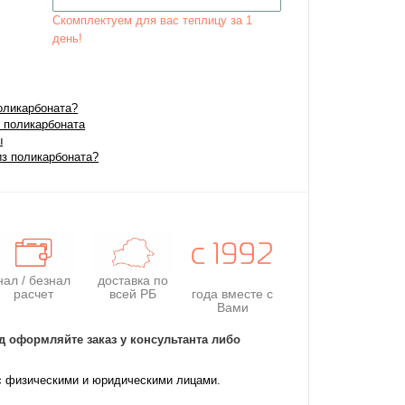
Скомплектуем для вас теплицу за 1
день!
оликарбоната?
 поликарбоната
ы
из поликарбоната?
нал / безнал
доставка по
расчет
всей РБ
года
вместе с
Вами
д оформляйте заказ у консультанта либо
с физическими и юридическими лицами.