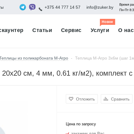
Время ра
ты
+375 44 777 14 57
info@zuker.by
Пн-Пт 8:
Новое
скаунтер
Статьи
Сервис
Услуги
О нас
Теплицы из поликарбоната М-Агро
-
Теплица М-Агро 3x6м (шаг 1м,
20x20 см, 4 мм, 0.61 кг/м2), комплект
Отложить
Сравнить
Цена по запросу
закажем для Вас