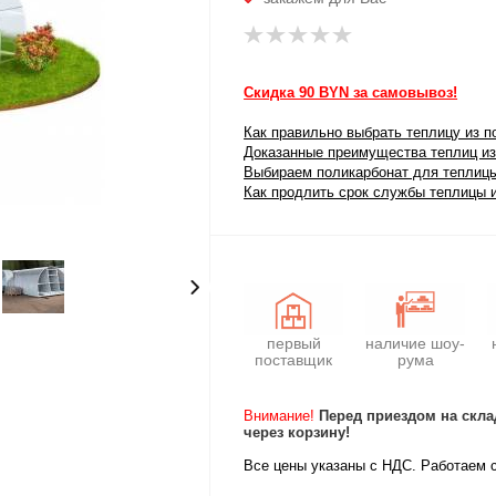
Скидка 90 BYN за самовывоз!
Как правильно выбрать теплицу из п
Доказанные преимущества теплиц из
Выбираем поликарбонат для теплиц
Как продлить срок службы теплицы 
первый
наличие шоу-
поставщик
рума
Внимание!
Перед приездом на скла
через корзину!
Все цены указаны с НДС. Работаем 