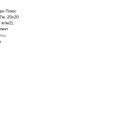
гро Плюс
7м, 20x20
 кг/м2),
лект
 Вас
у