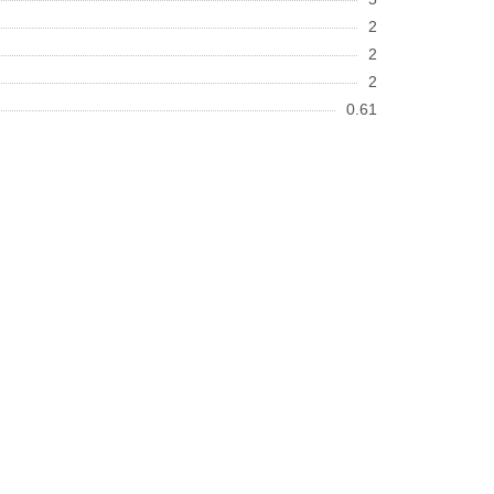
2
2
2
0.61