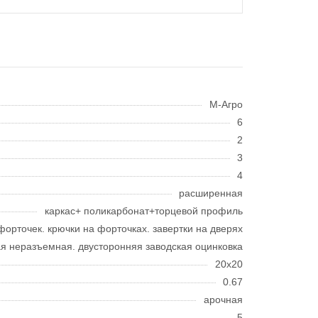
М-Агро
6
2
3
4
расширенная
каркас+ поликарбонат+торцевой профиль
форточек. крючки на форточках. завертки на дверях
ая неразъемная. двусторонняя заводская оцинковка
20х20
0.67
арочная
5