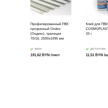
Профилированный ПВХ
Клей для ПВХ
прозрачный Ondex
COSMOPLAST
(Ондекс), трапеция
20 г
70/18, 2500х1095 мм
мало
достаточно
191,62 BYN /лист
11,51 BYN /ш