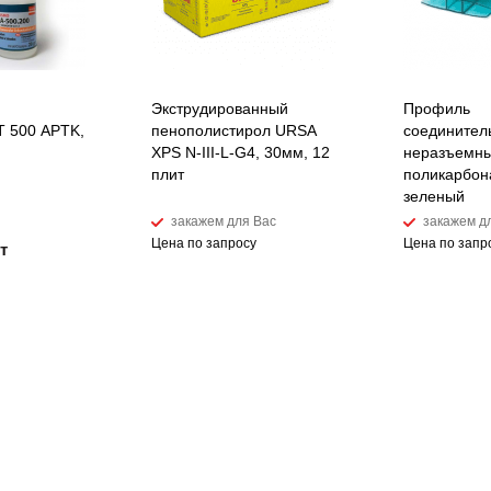
Экструдированный
Профиль
 500 APTK,
пенополистирол URSA
соединител
XPS N-III-L-G4, 30мм, 12
неразъемны
плит
поликарбон
зеленый
закажем для Вас
закажем д
Цена по запросу
Цена по запр
т