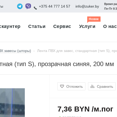
Время ра
ты
+375 44 777 14 57
info@zuker.by
Пн-Пт 8:
Новое
скаунтер
Статьи
Сервис
Услуги
О нас
Х завесы (шторы)
-
Лента ПВХ для завес, стандартная (тип S), п
тная (тип S), прозрачная синяя, 200 мм
Отложить
Сравнить
7,36 BYN /м.пог