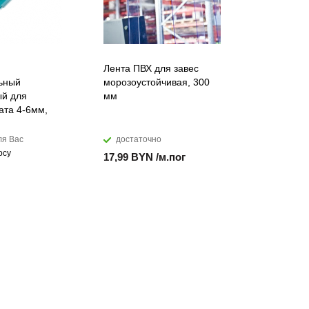
Лента ПВХ для завес
Искусств
ьный
морозоустойчивая, 300
акриловы
й для
мм
DuPont™ C
ата 4-6мм,
ля Вас
достаточно
мало
осу
17,99 BYN /м.пог
874,28 B