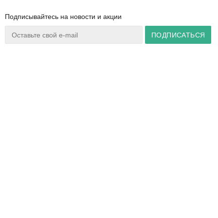
Подписывайтесь на новости и акции
Ваш город:
Минск
+375 44 777 14 57
Время работы:
info@zuker.by
Пн-Пт 8:30–17:30
Звоните до 20:00*
О магазине
Сервис
Полезная информация
Акции
Каталог
Видеообзоры