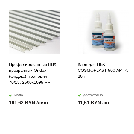
Профилированный ПВХ
Клей для ПВХ
прозрачный Ondex
COSMOPLAST 500 APTK,
(Ондекс), трапеция
20 г
70/18, 2500х1095 мм
мало
достаточно
191,62 BYN /лист
11,51 BYN /шт