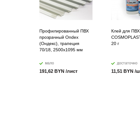
Профилированный ПВХ
Клей для ПВХ
прозрачный Ondex
COSMOPLAST
(Ондекс), трапеция
20 г
70/18, 2500х1095 мм
мало
достаточно
191,62 BYN /лист
11,51 BYN /ш