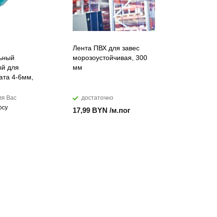
Лента ПВХ для завес
Искусств
ьный
морозоустойчивая, 300
акриловы
й для
мм
DuPont™ C
ата 4-6мм,
ля Вас
достаточно
мало
осу
17,99 BYN /м.пог
874,28 B