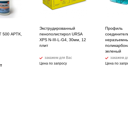
Экструдированный
Профиль
 500 APTK,
пенополистирол URSA
соединител
XPS N-III-L-G4, 30мм, 12
неразъемны
плит
поликарбон
зеленый
закажем для Вас
закажем д
Цена по запросу
Цена по запр
т