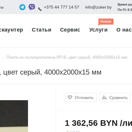
Время ра
ты
+375 44 777 14 57
info@zuker.by
Пн-Пт 8:
Новое
скаунтер
Статьи
Сервис
Услуги
О нас
-
Плита из полипропилена PP-B, цвет серый, 4000х2000х15 мм
, цвет серый, 4000х2000х15 мм
Отложить
Сравнить
1 362,56 BYN /л