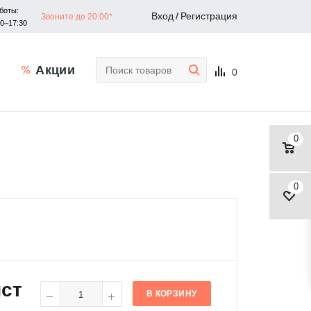
боты:
Вход
/
Регистрация
Звоните до 20:00*
30–17:30
Акции
0
0
0
ист
В КОРЗИНУ