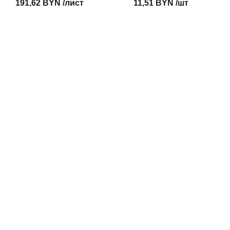
191,62 BYN /лист
11,51 BYN /шт