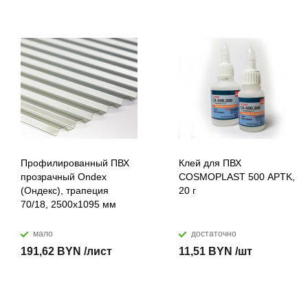
Профилированный ПВХ
Клей для ПВХ
прозрачный Ondex
COSMOPLAST 500 APTK,
(Ондекс), трапеция
20 г
70/18, 2500х1095 мм
мало
достаточно
191,62 BYN /лист
11,51 BYN /шт