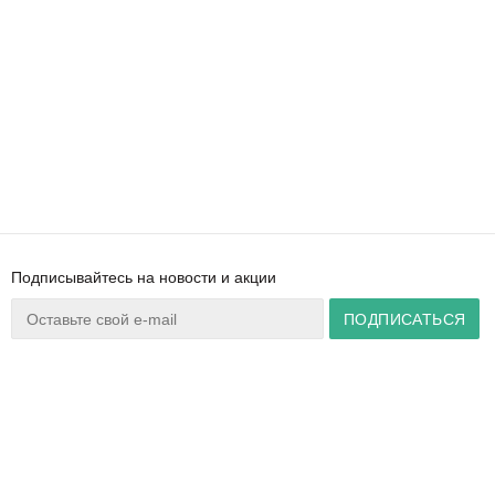
Подписывайтесь на новости и акции
Ваш город:
Минск
+375 44 777 14 57
Время работы:
info@zuker.by
Пн-Пт 8:30–17:30
Звоните до 20:00*