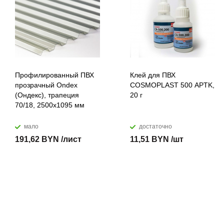
Профилированный ПВХ
Клей для ПВХ
прозрачный Ondex
COSMOPLAST 500 APTK,
(Ондекс), трапеция
20 г
70/18, 2500х1095 мм
мало
достаточно
191,62 BYN /лист
11,51 BYN /шт