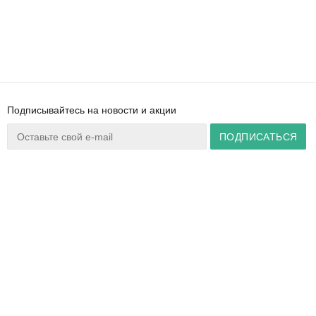
Подписывайтесь на новости и акции
Ваш город:
Минск
+375 44 777 14 57
Время работы:
info@zuker.by
Пн-Пт 8:30–17:30
Звоните до 20:00*
О магазине