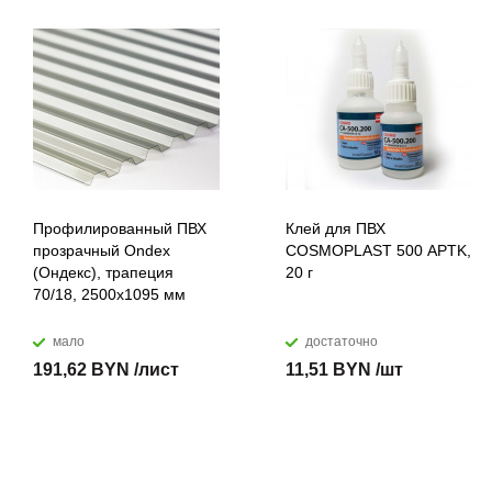
Профилированный ПВХ
Клей для ПВХ
прозрачный Ondex
COSMOPLAST 500 APTK,
(Ондекс), трапеция
20 г
70/18, 2500х1095 мм
мало
достаточно
191,62 BYN /лист
11,51 BYN /шт