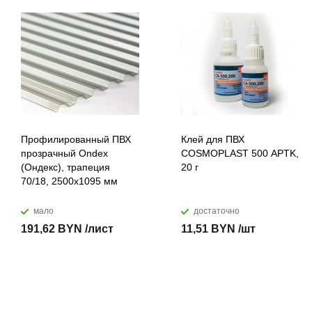
Профилированный ПВХ
Клей для ПВХ
прозрачный Ondex
COSMOPLAST 500 APTK,
(Ондекс), трапеция
20 г
70/18, 2500х1095 мм
мало
достаточно
191,62 BYN /лист
11,51 BYN /шт