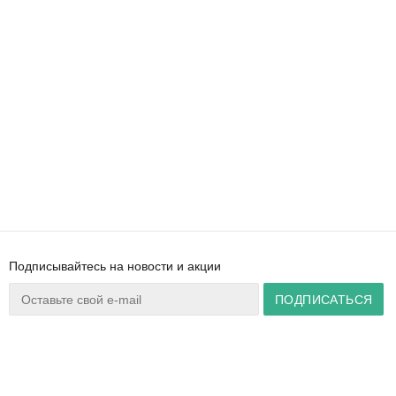
Подписывайтесь на новости и акции
Ваш город:
Минск
+375 44 777 14 57
Время работы:
info@zuker.by