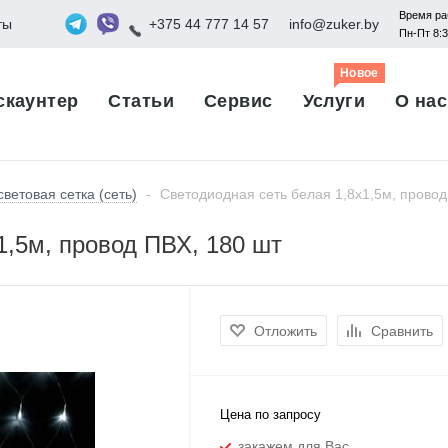
Время ра
ты
+375 44 777 14 57
info@zuker.by
Пн-Пт 8:
Новое
скаунтер
Статьи
Сервис
Услуги
О нас
ветовая сетка (сеть)
-
Светодиодная сеть белая 1,8х1,5м, провод
1,5м, провод ПВХ, 180 шт
Отложить
Сравнить
Цена по запросу
закажем для Вас