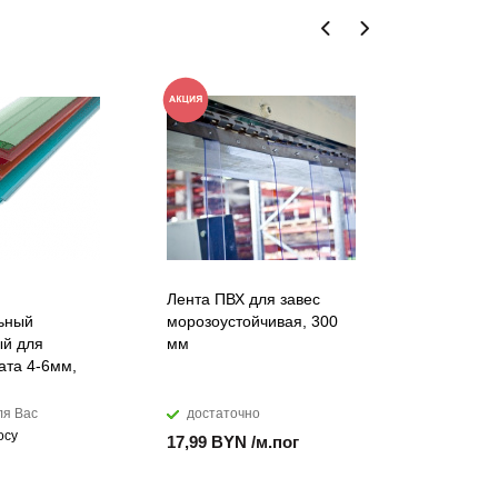
Лента ПВХ для завес
Искусств
ьный
морозоустойчивая, 300
акриловы
й для
мм
DuPont™ C
ата 4-6мм,
ля Вас
достаточно
мало
осу
17,99 BYN /м.пог
874,28 B