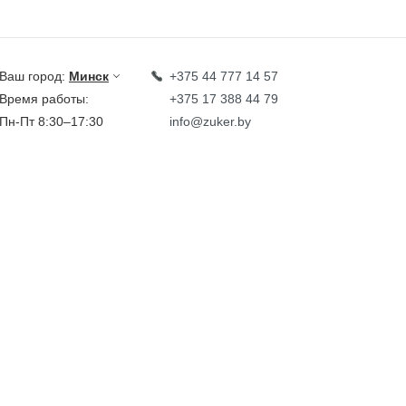
Ваш город:
Минск
+375 44 777 14 57
Время работы:
+375 17 388 44 79
Пн-Пт 8:30–17:30
info@zuker.by
Звоните до 20:00*
кции
Каталог
овости
тзывы
идеообзоры