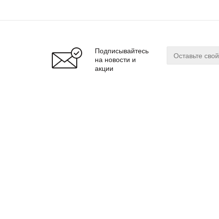
Подписывайтесь
на новости и
акции
О магазине
Сервис
О нас
Оплата
Бренды
Доставка
Реквизиты
Гарантия
© 2024 zuker.by
Магаз