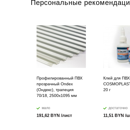
Персональные рекомендаци
Профилированный ПВХ
Клей для ПВХ
прозрачный Ondex
COSMOPLAST
(Ондекс), трапеция
20 г
70/18, 2500х1095 мм
мало
достаточно
191,62 BYN /лист
11,51 BYN /ш