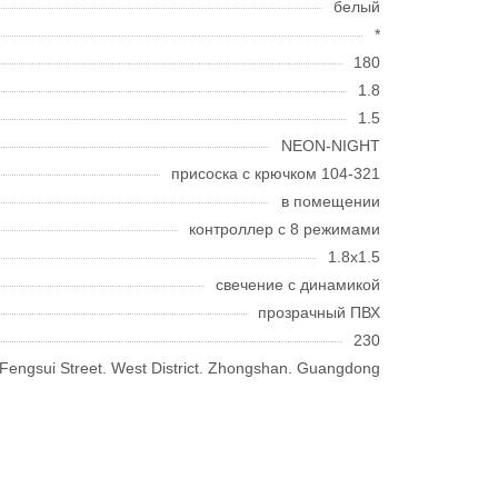
белый
*
180
1.8
1.5
NEON-NIGHT
присоска с крючком 104-321
в помещении
контроллер с 8 режимами
1.8x1.5
свечение с динамикой
прозрачный ПВХ
230
7 Fengsui Street. West District. Zhongshan. Guangdong