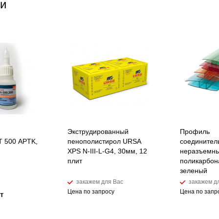
и
Экструдированный
Профиль
 500 APTK,
пенополистирол URSA
соединител
XPS N-III-L-G4, 30мм, 12
неразъемны
плит
поликарбон
зеленый
закажем для Вас
закажем д
Цена по запросу
Цена по запр
т