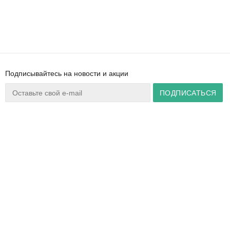
Подписывайтесь на новости и акции
Ваш город:
Минск
+375 44 777 14 57
Время работы:
info@zuker.by
Пн-Пт 8:30–17:30
Звоните до 20:00*
О магазине
Сервис