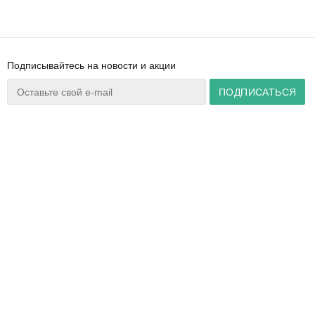
Подписывайтесь на новости и акции
Ваш город:
Минск
+375 44 777 14 57
Время работы:
info@zuker.by
Пн-Пт 8:30–17:30
Звоните до 20:00*
О магазине
Сервис
Полезная информация
Акции