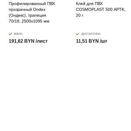
Профилированный ПВХ
Клей для ПВХ
прозрачный Ondex
COSMOPLAST 500 APTK,
(Ондекс), трапеция
20 г
70/18, 2500х1095 мм
мало
достаточно
191,62 BYN /лист
11,51 BYN /шт