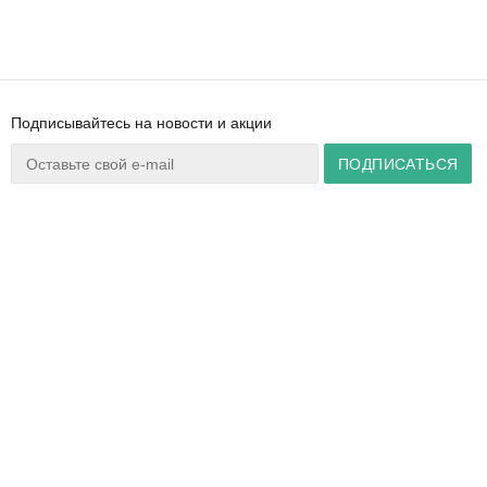
Подписывайтесь на новости и акции
Ваш город:
Минск
+375 44 777 14 57
Время работы:
info@zuker.by
Пн-Пт 8:30–17:30
Звоните до 20:00*
О магазине
Сервис
Полезная информация