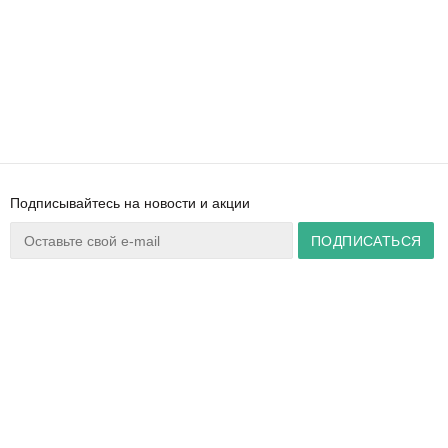
Подписывайтесь на новости и акции
Ваш город:
Минск
+375 44 777 14 57
Время работы:
info@zuker.by
Пн-Пт 8:30–17:30
Звоните до 20:00*