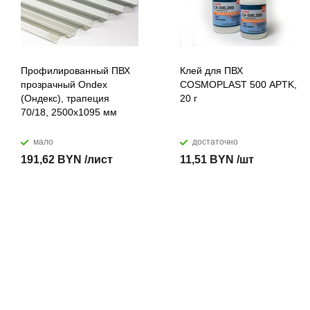
Профилированный ПВХ
Клей для ПВХ
прозрачный Ondex
COSMOPLAST 500 APTK,
(Ондекс), трапеция
20 г
70/18, 2500х1095 мм
мало
достаточно
191,62 BYN /лист
11,51 BYN /шт