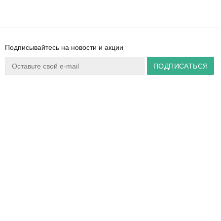
Подписывайтесь на новости и акции
Ваш город:
Минск
+375 44 777 14 57
Время работы:
info@zuker.by
Пн-Пт 8:30–17:30
Звоните до 20:00*
О магазине
Сервис
Полезная информация