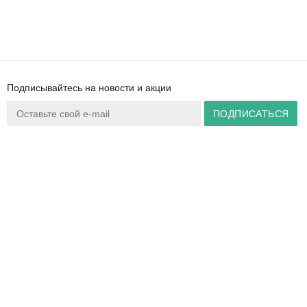
Подписывайтесь на новости и акции
Ваш город:
Минск
+375 44 777 14 57
Время работы:
info@zuker.by
Пн-Пт 8:30–17:30
Звоните до 20:00*
О магазине
Сервис