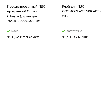
Профилированный ПВХ
Клей для ПВХ
прозрачный Ondex
COSMOPLAST 500 APTK,
(Ондекс), трапеция
20 г
70/18, 2500х1095 мм
мало
достаточно
191,62 BYN /лист
11,51 BYN /шт