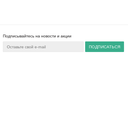
Подписывайтесь на новости и акции
Ваш город:
Минск
+375 44 777 14 57
Время работы:
info@zuker.by
Пн-Пт 8:30–17:30
Звоните до 20:00*
О магазине
Сервис