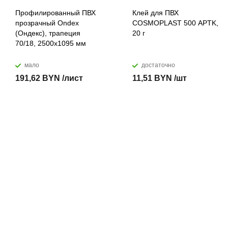
Профилированный ПВХ
Клей для ПВХ
прозрачный Ondex
COSMOPLAST 500 APTK,
(Ондекс), трапеция
20 г
70/18, 2500х1095 мм
мало
достаточно
191,62 BYN /лист
11,51 BYN /шт