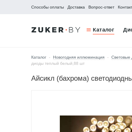
Способы оплаты
Доставка
Вопрос-ответ
Контак
Каталог
Ди
Каталог
-
Новогодняя иллюминация
-
Световые 
диоды теплый белый,88 шт
Айсикл (бахрома) светодиодны