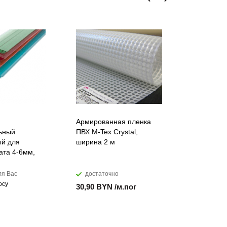
Армированная пленка
Лента ПВХ
ьный
ПВХ M-Tex Crystal,
морозоуст
й для
ширина 2 м
мм
ата 4-6мм,
ля Вас
достаточно
достато
осу
30,90 BYN /м.пог
17,99 BYN