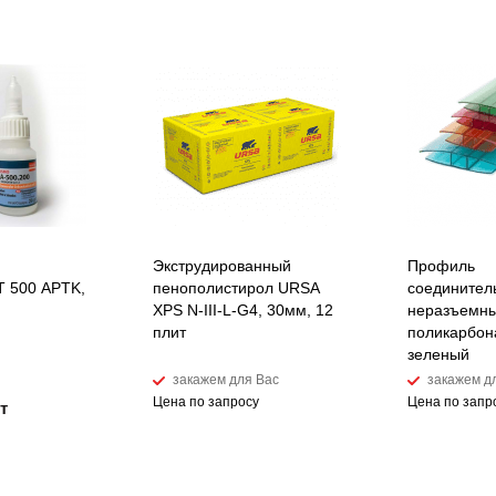
Экструдированный
Профиль
 500 APTK,
пенополистирол URSA
соединител
XPS N-III-L-G4, 30мм, 12
неразъемны
плит
поликарбон
зеленый
закажем для Вас
закажем д
Цена по запросу
Цена по запр
т