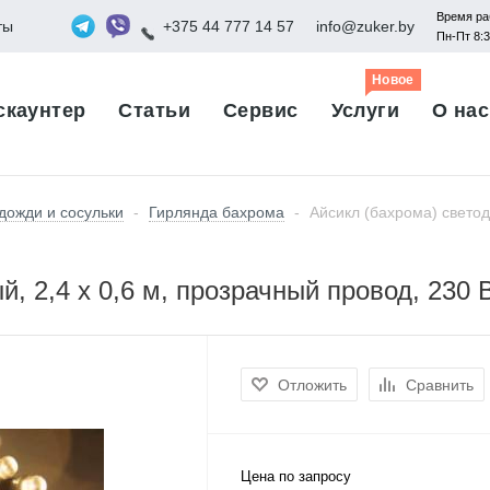
Время ра
ты
+375 44 777 14 57
info@zuker.by
Пн-Пт 8:
Новое
скаунтер
Статьи
Сервис
Услуги
О нас
дожди и сосульки
-
Гирлянда бахрома
-
Айсикл (бахрома) светод
й, 2,4 х 0,6 м, прозрачный провод, 230
Отложить
Сравнить
Цена по запросу