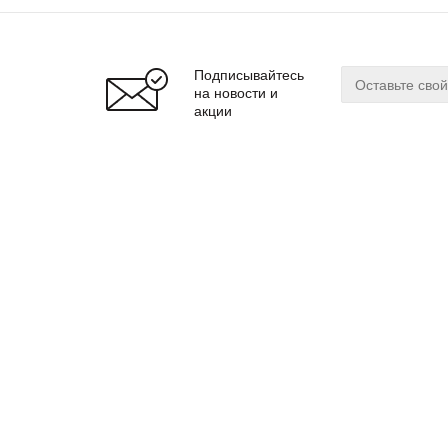
Подписывайтесь
на новости и
акции
О магазине
Сервис
О нас
Оплата
Бренды
Доставка
Реквизиты
Гарантия
© 2024 zuker.by
Магаз
ООО «Интернет-магазин «Цукер»
Регис
Юр. адрес: 220019