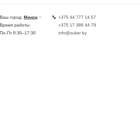
Ваш город:
Минск
+375 44 777 14 57
Время работы:
+375 17 388 44 79
Пн-Пт 8:30–17:30
info@zuker.by
Звоните до 20:00*
кции
Каталог
овости
тзывы
идеообзоры