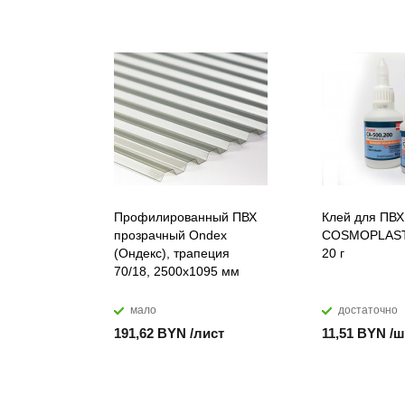
Профилированный ПВХ
Клей для ПВХ
прозрачный Ondex
COSMOPLAST
(Ондекс), трапеция
20 г
70/18, 2500х1095 мм
мало
достаточно
191,62 BYN /лист
11,51 BYN /ш