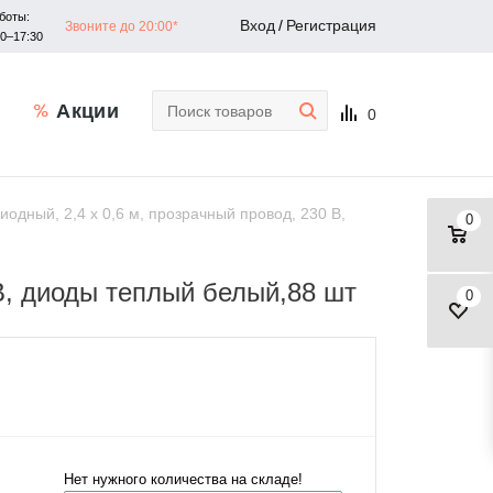
боты:
Вход
/
Регистрация
Звоните до 20:00*
30–17:30
Акции
0
иодный, 2,4 х 0,6 м, прозрачный провод, 230 В,
0
 В, диоды теплый белый,88 шт
0
Нет нужного количества на складе!