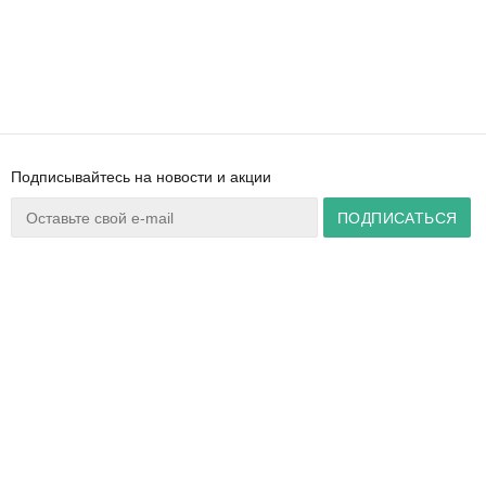
Подписывайтесь на новости и акции
Ваш город:
Минск
+375 44 777 14 57
Время работы:
info@zuker.by
Пн-Пт 8:30–17:30
Звоните до 20:00*
О магазине