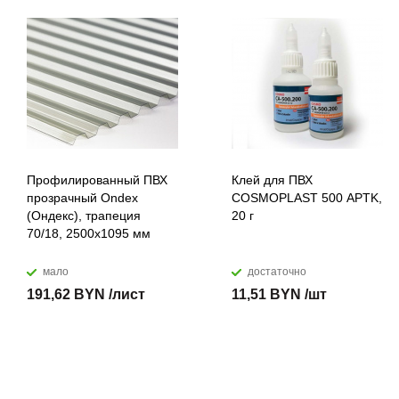
Профилированный ПВХ
Клей для ПВХ
прозрачный Ondex
COSMOPLAST 500 APTK,
(Ондекс), трапеция
20 г
70/18, 2500х1095 мм
мало
достаточно
191,62 BYN /лист
11,51 BYN /шт