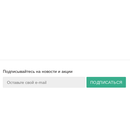
Подписывайтесь на новости и акции
Ваш город:
Минск
+375 44 777 14 57
Время работы:
info@zuker.by
Пн-Пт 8:30–17:30
Звоните до 20:00*