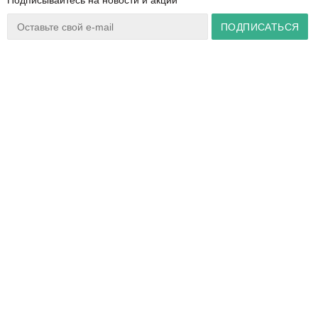
Подписывайтесь на новости и акции
Ваш город:
Минск
+375 44 777 14 57
Время работы:
info@zuker.by
Пн-Пт 8:30–17:30
Звоните до 20:00*
О магазине
Сервис
Полезная информация
Акции
Каталог
Видеообзоры