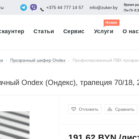
Время ра
ты
+375 44 777 14 57
info@zuker.by
Пн-Пт 8:
Новое
скаунтер
Статьи
Сервис
Услуги
О нас
ки
-
Прозрачный шифер Ondex
-
Профилированный ПВХ прозрачн
ный Ondex (Ондекс), трапеция 70/18, 
Отложить
Сравнить
191,62 BYN /лис