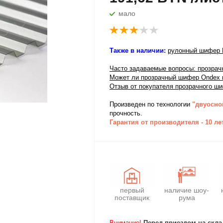
мало
Также в наличии:
рулонный шифер E
Часто задаваемые вопросы: прозр
Может ли прозрачный шифер Ondex в
Отзыв от покупателя прозрачного ши
Произведен по технологии
"двуосно
прочность.
Гарантия от производителя - 10 ле
первый
наличие шоу-
поставщик
рума
Внимание!
Перед приездом на скла