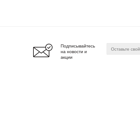
Подписывайтесь
на новости и
акции
О магазине
Сервис
О нас
Оплата
Бренды
Доставка
Реквизиты
Гарантия