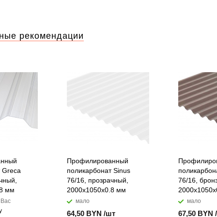
ные рекомендации
анный
Профилированный
Профилиро
 Greca
поликарбонат Sinus
поликарбон
чный,
76/16, прозрачный,
76/16, брон
8 мм
2000x1050х0.8 мм
2000x1050х
 Вас
мало
мало
у
64,50 BYN /шт
67,50 BYN 