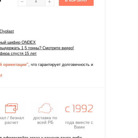
В КОРЗИНУ
lyplast
ачный шифер ONDEX
ыдержать 1,5 тонны? Смотрите видео!
фера спустя 15 лет
й ориентации"
, что гарантирует долговечность и
т!
нал / безнал
доставка по
расчет
всей РБ
года
вместе с
Вами
д оформляйте заказ у консультанта либо