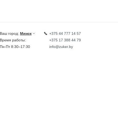
Ваш город:
Минск
+375 44 777 14 57
Время работы:
+375 17 388 44 79
Пн-Пт 8:30–17:30
info@zuker.by
Звоните до 20:00*
кции
Каталог
овости
тзывы
идеообзоры