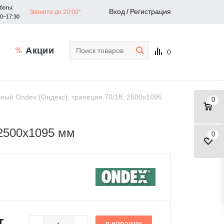
боты:
Вход
/
Регистрация
Звоните до 20:00*
30–17:30
Акции
0
ый Ondex (Ондекс), трапеция 70/18, 2500х1095
0
2500х1095 мм
0
т