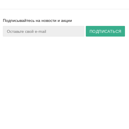
Подписывайтесь на новости и акции
Ваш город:
Минск
+375 44 777 14 57
Время работы:
info@zuker.by
Пн-Пт 8:30–17:30
Звоните до 20:00*
О магазине
Сервис
Полезная информация
Акции