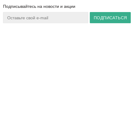
Подписывайтесь на новости и акции
Ваш город:
Минск
+375 44 777 14 57
Время работы:
info@zuker.by
Пн-Пт 8:30–17:30
Звоните до 20:00*
О магазине
Сервис
Полезная информация
Акции
Каталог
Видеообзоры