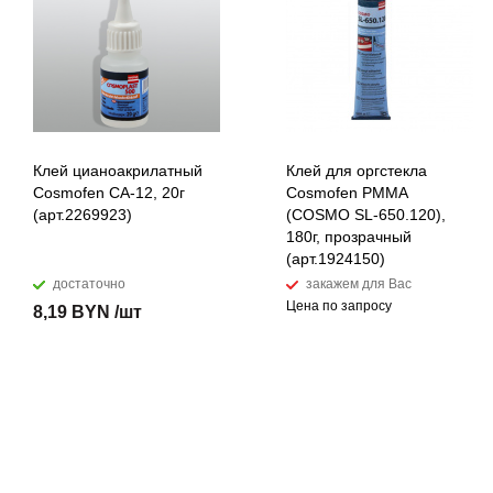
Клей цианоакрилатный
Клей для оргстекла
Cosmofen CA-12, 20г
Cosmofen PMMA
(арт.2269923)
(COSMO SL-650.120),
180г, прозрачный
(арт.1924150)
достаточно
закажем для Вас
Цена по запросу
8,19 BYN /шт