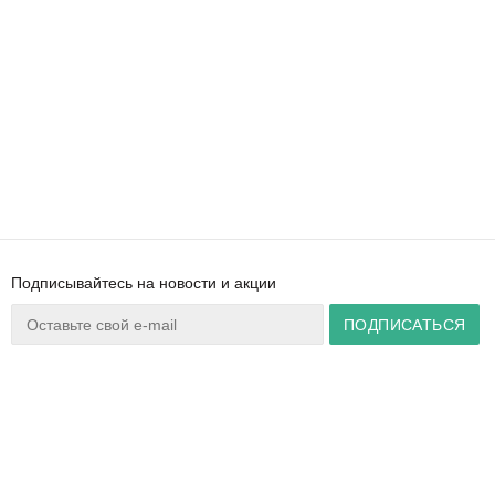
Подписывайтесь на новости и акции
Ваш город:
Минск
+375 44 777 14 57
Время работы:
info@zuker.by
Пн-Пт 8:30–17:30
Звоните до 20:00*